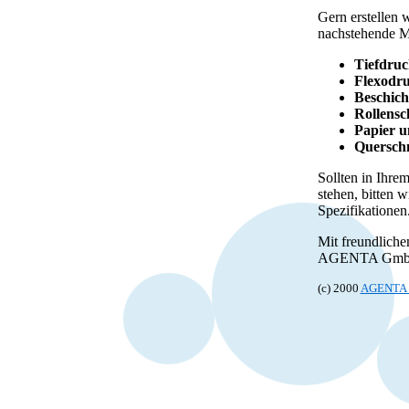
Gern erstellen w
nachstehende M
Tiefdru
Flexodr
Beschich
Rollensc
Papier 
Querschn
Sollten in Ihr
stehen, bitten w
Spezifikationen
Mit freundlich
AGENTA Gm
(c) 2000
AGENTA